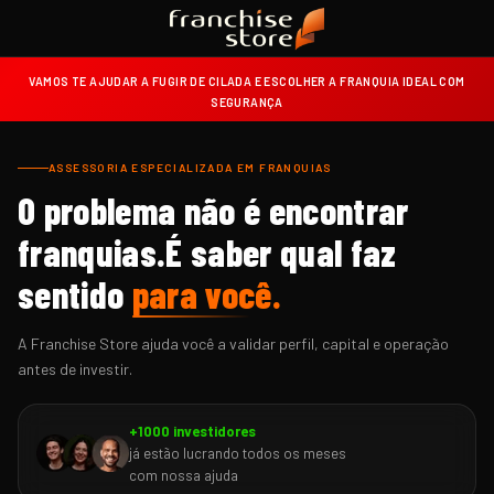
VAMOS TE AJUDAR A FUGIR DE CILADA E ESCOLHER A FRANQUIA IDEAL COM
SEGURANÇA
ASSESSORIA ESPECIALIZADA EM FRANQUIAS
O problema não é encontrar
franquias.
É saber qual faz
sentido
para você.
A Franchise Store ajuda você a validar perfil, capital e operação
antes de investir.
+1000 investidores
já estão lucrando todos os meses
com nossa ajuda