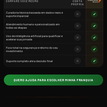
COMPARE VOCÊ MESMO
CONTA
PRÓPRIA
Curadoria técnica baseada em dados reais e
✔
✕
suporte imparcial
Atendimento humano e personalizado em
✔
✕
todas as etapas
Uso de inteligência artificial para qualificar e
✔
✕
acelerar sua jornada
Foco total na segurança e retorno do seu
✔
✕
investimento
✔
✕
Suporte completo até a decisão final
QUERO AJUDA PARA ESCOLHER MINHA FRANQUIA