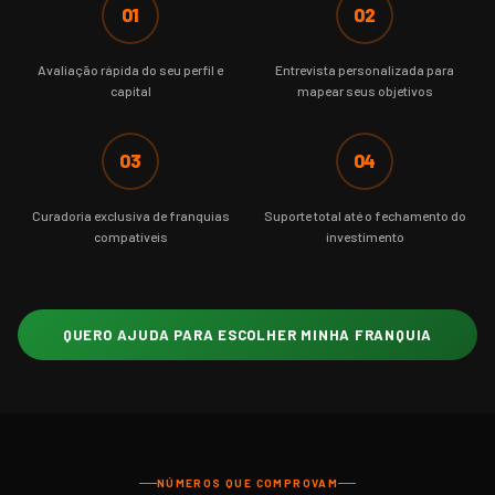
01
02
Avaliação rápida do seu perfil e
Entrevista personalizada para
capital
mapear seus objetivos
03
04
Curadoria exclusiva de franquias
Suporte total até o fechamento do
compatíveis
investimento
QUERO AJUDA PARA ESCOLHER MINHA FRANQUIA
NÚMEROS QUE COMPROVAM